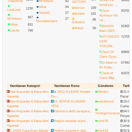
TReeArms
MrYetisen
42
VİCTORY
kendi köy ...
Nihat
34
dursun
109
1230
LeafLook
Oyun
93750
Yekta41
27
lemans
101
Açılmıyor Ne
967
MrYetisen
27
86
Ya...
Mustafaempire
Gökbörü
Nihat
831
Sitemizin
81805
Anlunl
56
LieLife
766
Klanı 1923...
KÖYÜNÜZÜ
72705
GERİ
YÜKLEM...
Clash Of
68800
Clans Oyun ...
En İdeal ve
67481
En Kolay...
Clash of
63378
Clans Bilgi...
Yanıtlanan Kategori
Yanıtlanan Konu
Gönderen
Tarih
Klan Arayanlar & Klana Alım
🔥 REQ N LEAVE Yeniden
Merliyn
21 Ha
Yapanlar
Do...
Pazar -
Klan Arayanlar & Klana Alım
18. SEVİYE KLANIMIZ
wardennch
19 Ha
Yapanlar
YENİ...
Cuma - 
Klan Arayanlar & Klana Alım
Klanımıza aktif savaşaca...
04 Ha
Testingenstrasse
Yapanlar
Perşemb
Klan Arayanlar & Klana Alım
Yetişkin insanlar ariyor...
cbrk35
30 Ma
Yapanlar
Cumarte
0-15000 Kupa Arası Klanlar
Yetişkin insanların oldu...
cbrk35
30 Ma