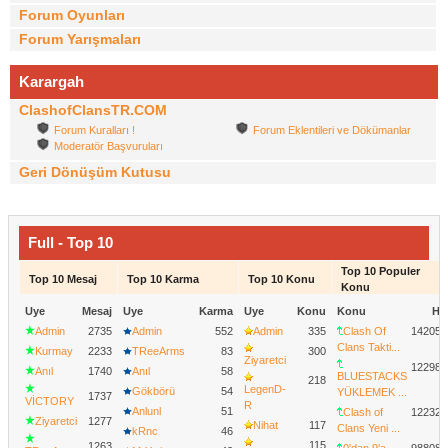
Forum Oyunları
Forum Yarışmaları
Karargah
ClashofClansTR.COM
Forum Kuralları !
Forum Eklentileri ve Dökümanlar
Moderatör Başvuruları
Geri Dönüşüm Kutusu
Full - Top 10
Top 10 Populer
Top 10 Mesaj
Top 10 Karma
Top 10 Konu
Konu
Uye
Mesaj
Uye
Karma
Uye
Konu
Konu
Hit
Admin
2735
Admin
552
Admin
335
Clash Of
142055
Clans Takti...
Kurmay
2233
TReeArms
83
300
Ziyaretci
122984
Anıl
1740
Anıl
58
BLUESTACKS
218
LegenD-
Gökbörü
54
YÜKLEMEK ...
1737
VİCTORY
R
Anlunl
51
Clash of
122321
Ziyaretci
1277
Nihat
117
Clans Yeni ...
kRnc
46
115
1263
0'dan 9'a
98808