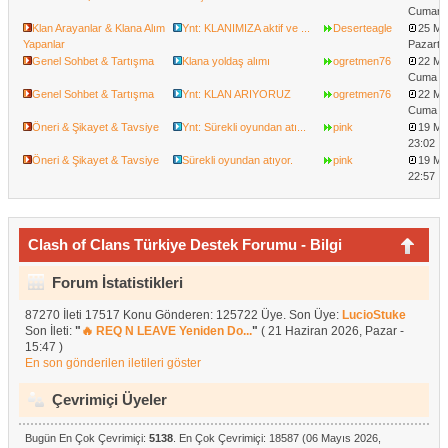
Cumarte
Klan Arayanlar & Klana Alım
Ynt: KLANIMIZA aktif ve ...
Deserteagle
25 Ma
Yapanlar
Pazartes
Genel Sohbet & Tartışma
Klana yoldaş alımı
ogretmen76
22 Ma
Cuma - 
Genel Sohbet & Tartışma
Ynt: KLAN ARIYORUZ
ogretmen76
22 Ma
Cuma - 
Öneri & Şikayet & Tavsiye
Ynt: Sürekli oyundan atı...
pink
19 May
23:02
Öneri & Şikayet & Tavsiye
Sürekli oyundan atıyor.
pink
19 May
22:57
Clash of Clans Türkiye Destek Forumu - Bilgi
Merkezi
Forum İstatistikleri
87270 İleti 17517 Konu Gönderen: 125722 Üye. Son Üye:
LucioStuke
Son İleti:
"
🔥 REQ N LEAVE Yeniden Do...
"
( 21 Haziran 2026, Pazar -
15:47 )
En son gönderilen iletileri göster
Çevrimiçi Üyeler
Bugün En Çok Çevrimiçi:
5138
. En Çok Çevrimiçi: 18587 (06 Mayıs 2026,