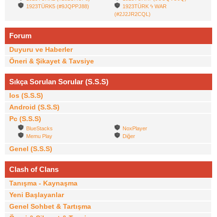
1923TÜRK5 (#9JQPPJ88)
1923TÜRK ϟ WAR
(#2J2JR2CQL)
Forum
Duyuru ve Haberler
Öneri & Şikayet & Tavsiye
Sıkça Sorulan Sorular (S.S.S)
Ios (S.S.S)
Android (S.S.S)
Pc (S.S.S)
BlueStacks
NoxPlayer
Memu Play
Diğer
Genel (S.S.S)
Clash of Clans
Tanışma - Kaynaşma
Yeni Başlayanlar
Genel Sohbet & Tartışma