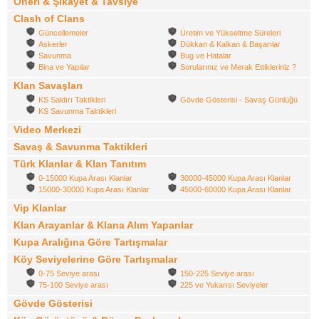
Öneri & Şikayet & Tavsiye
Clash of Clans
Güncellemeler
Üretim ve Yükseltme Süreleri
Askerler
Dükkan & Kalkan & Başarılar
Savunma
Bug ve Hatalar
Bina ve Yapılar
Sorularınız ve Merak Ettikleriniz ?
Klan Savaşları
KS Saldırı Taktikleri
Gövde Gösterisi - Savaş Günlüğü
KS Savunma Taktikleri
Video Merkezi
Savaş & Savunma Taktikleri
Türk Klanlar & Klan Tanıtım
0-15000 Kupa Arası Klanlar
30000-45000 Kupa Arası Klanlar
15000-30000 Kupa Arası Klanlar
45000-60000 Kupa Arası Klanlar
Vip Klanlar
Klan Arayanlar & Klana Alım Yapanlar
Kupa Aralığına Göre Tartışmalar
Köy Seviyelerine Göre Tartışmalar
0-75 Seviye arası
150-225 Seviye arası
75-100 Seviye arası
225 ve Yukarısı Seviyeler
Gövde Gösterisi