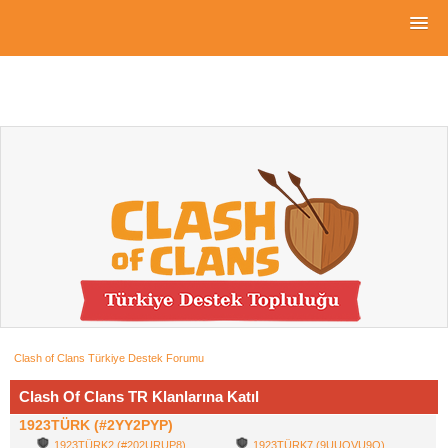
Clash of Clans Türkiye Destek Forumu
Clash Of Clans TR Klanlarına Katıl
1923TÜRK (#2YY2PYP)
1923TÜRK2 (#202URUP8)
1923TÜRK7 (9UUQVU9Q)