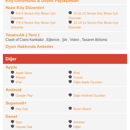
Köy Görüntüsü & Düzen Paylaşımları
Hazır Köy Düzenleri
4-5-6 Seviye Köy Binası İçin
10-11-12 Seviye Köy Binası İçin
Düzenler
Düzenler
7-8-9 Seviye Köy Binası İçin
13-14-1x Seviye Köy Binası İçin
Düzenler
Düzenler
Yaratıcılık ( Yeni )
Clash of Clans Karikatür , Eğlence , Şiir , Video , Tasarım Bölümü
Oyun Hakkında Anketler
Diğer
Apple
Apple Store
iPod
iPhone
iTunes
iPad
Diğer Apple Oyunları
Android
Google Play
Diğer Android Oyunları
Supercell+
Hay Day
Boom Beach
Genel
Spor
Anketler
Hayata Dair
Diğer