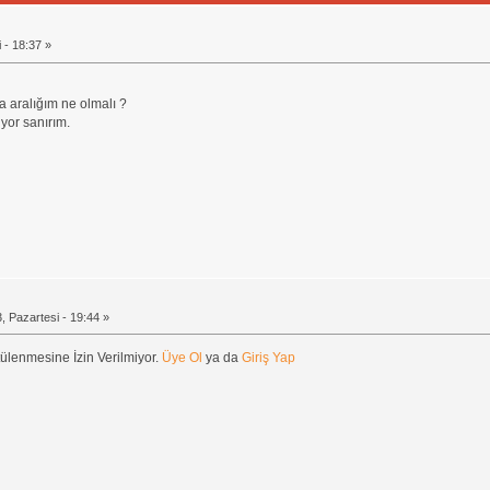
 - 18:37 »
 aralığım ne olmalı ?
iyor sanırım.
, Pazartesi - 19:44 »
ülenmesine İzin Verilmiyor.
Üye Ol
ya da
Giriş Yap