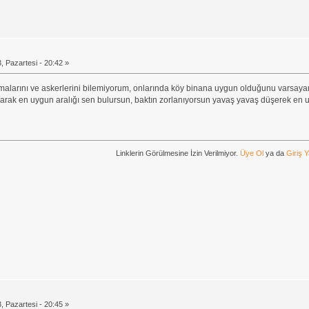
, Pazartesi - 20:42 »
larını ve askerlerini bilemiyorum, onlarında köy binana uygun olduğunu varsayara
ayarak en uygun aralığı sen bulursun, baktın zorlanıyorsun yavaş yavaş düşerek en 
Linklerin Görülmesine İzin Verilmiyor.
Üye Ol
ya da
Giriş 
, Pazartesi - 20:45 »