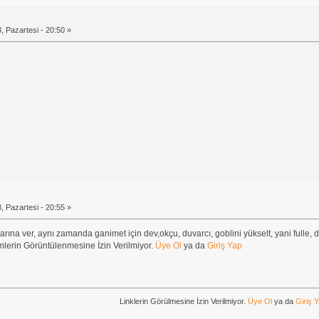
, Pazartesi - 20:50 »
, Pazartesi - 20:55 »
arına ver, aynı zamanda ganimet için dev,okçu, duvarcı, goblini yükselt, yani fulle
erin Görüntülenmesine İzin Verilmiyor.
Üye Ol
ya da
Giriş Yap
Linklerin Görülmesine İzin Verilmiyor.
Üye Ol
ya da
Giriş 