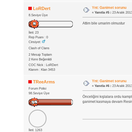
Ynt: Ganimet sorunu
LoRDert
«
Yanıtla #5 :
23 Aralık 2013
8.Seviye Üye
Attim bile umarim olmustur
İleti: 23
Rep Puanı : 0
Cinsiyet:
Clash of Clans
2 Mesajı Toplam
2 Kere Beğenildi
COC Nick : LoRDert
Klanım : Klan 3453
Ynt: Ganimet sorunu
TReeArms
«
Yanıtla #6 :
23 Aralık 2013
Forum Polisi
98.Seviye Üye
Önceliğini kışlalara ordu kampl
ganimet kasmaya devam Resiml
İleti: 1263