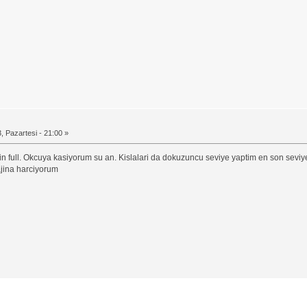
, Pazartesi - 21:00 »
in full. Okcuya kasiyorum su an. Kislalari da dokuzuncu seviye yaptim en son seviy
ajina harciyorum