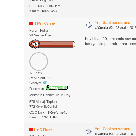
2 Kere Beğenildi
COC Nick : LoRDert
Klanım : Klan 3453
Ynt: Ganimet sorunu
TReeArms
«
Yanıtla #2 :
23 Aralık 2013
Forum Polisi
98.Seviye Üye
Köy binan 10, tamamda savunma
tavsiyem kupa aralıklarını tar
İleti: 1263
Rep Puanı : 83
Cinsiyet:
Durumum:
Mekanın Cennet Olsun Dayı.
578 Mesajı Toplam
772 Kere Beğenildi
COC Nick : TReeArms41
Klanım : 1923TURK
Ynt: Ganimet sorunu
LoRDert
«
Yanıtla #3 :
23 Aralık 2013