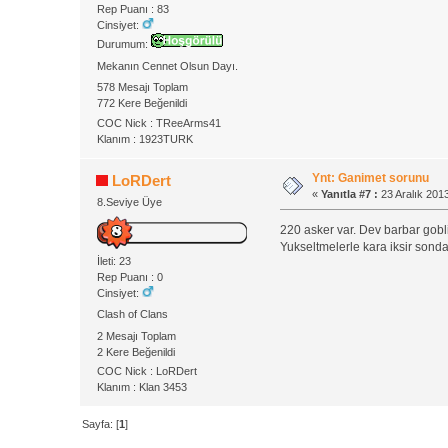
Rep Puanı : 83
Cinsiyet:
Durumum:
Mekanın Cennet Olsun Dayı.
578 Mesajı Toplam
772 Kere Beğenildi
COC Nick : TReeArms41
Klanım : 1923TURK
Ynt: Ganimet sorunu
LoRDert
«
Yanıtla #7 :
23 Aralık 2013
8.Seviye Üye
220 asker var. Dev barbar gobl
Yukseltmelerle kara iksir sond
İleti: 23
Rep Puanı : 0
Cinsiyet:
Clash of Clans
2 Mesajı Toplam
2 Kere Beğenildi
COC Nick : LoRDert
Klanım : Klan 3453
Sayfa: [
1
]