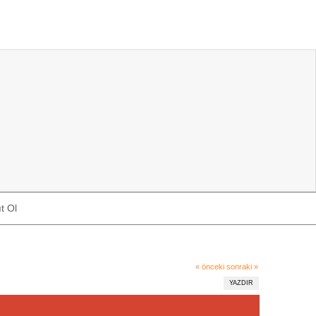
t Ol
« önceki
sonraki »
YAZDIR