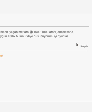
k en iyi ganimet aralığı 1600-1800 arası, ancak sana
uygun aralık bulunur diye düşünüyorum, iyi oyunlar
Kayıtlı
Yap