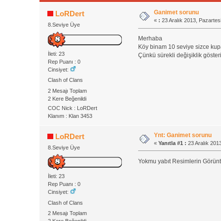
Ganimet sorunu
LoRDert
«
:
23 Aralık 2013, Pazartesi
8.Seviye Üye
Merhaba
Köy binam 10 seviye sizce kupa
İleti: 23
Çünkü sürekli değişiklik göster
Rep Puanı : 0
Cinsiyet:
Clash of Clans
2 Mesajı Toplam
2 Kere Beğenildi
COC Nick : LoRDert
Klanım : Klan 3453
Ynt: Ganimet sorunu
LoRDert
«
Yanıtla #1 :
23 Aralık 2013
8.Seviye Üye
Yokmu yabıt Resimlerin Görünt
İleti: 23
Rep Puanı : 0
Cinsiyet:
Clash of Clans
2 Mesajı Toplam