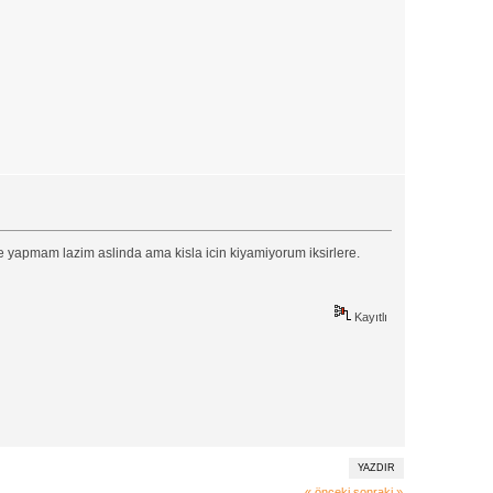
e yapmam lazim aslinda ama kisla icin kiyamiyorum iksirlere.
Kayıtlı
YAZDIR
« önceki
sonraki »