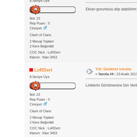
8.Seviye Üye
Ekran goruntusu alip atabilirim
İleti: 23
Rep Puanı : 0
Cinsiyet:
Clash of Clans
2 Mesajı Toplam
2 Kere Beğenildi
COC Nick : LoRDert
Klanım : Klan 3453
Ynt: Ganimet sorunu
LoRDert
«
Yanıtla #4 :
23 Aralık 2013
8.Seviye Üye
Linklerin Görülmesine İzin Veri
İleti: 23
Rep Puanı : 0
Cinsiyet:
Clash of Clans
2 Mesajı Toplam
2 Kere Beğenildi
COC Nick : LoRDert
Klanım : Klan 3453