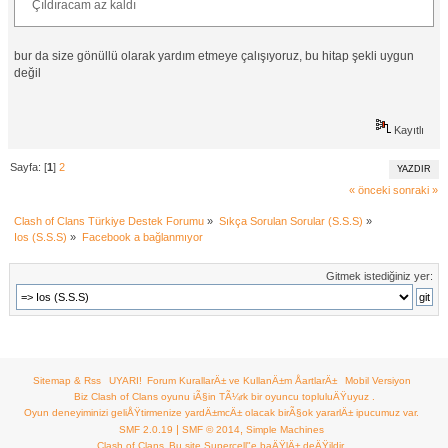
Çıldıracam az kaldı
bur da size gönüllü olarak yardım etmeye çalışıyoruz, bu hitap şekli uygun
değil
Kayıtlı
Sayfa: [
1
]
2
YAZDIR
« önceki
sonraki »
Clash of Clans Türkiye Destek Forumu
»
Sıkça Sorulan Sorular (S.S.S)
»
Ios (S.S.S)
»
Facebook a bağlanmıyor
Gitmek istediğiniz yer:
Sitemap & Rss
UYARI!
Forum KurallarÄ± ve KullanÄ±m ÅartlarÄ±
Mobil Versiyon
Biz Clash of Clans oyunu iÃ§in TÃ¼rk bir oyuncu topluluÄŸuyuz .
Oyun deneyiminizi geliÅŸtirmenize yardÄ±mcÄ± olacak birÃ§ok yararlÄ± ipucumuz var.
|
,
SMF 2.0.19
SMF © 2014
Simple Machines
Clash of Clans
Bu site Supercell"e baÄŸlÄ± deÄŸildir.