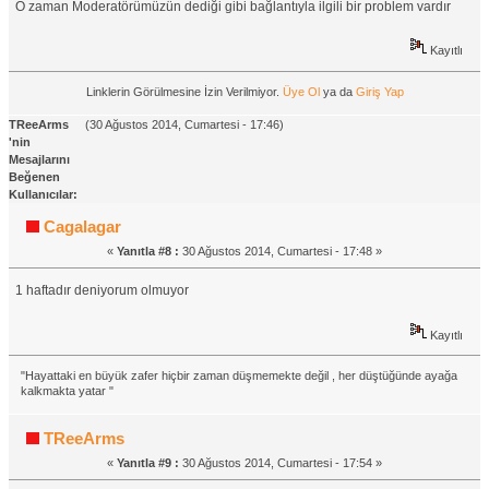
O zaman Moderatörümüzün dediği gibi bağlantıyla ilgili bir problem vardır
Kayıtlı
Linklerin Görülmesine İzin Verilmiyor.
Üye Ol
ya da
Giriş Yap
TReeArms
(30 Ağustos 2014, Cumartesi - 17:46)
'nin
Mesajlarını
Beğenen
Kullanıcılar:
Cagalagar
«
Yanıtla #8 :
30 Ağustos 2014, Cumartesi - 17:48 »
1 haftadır deniyorum olmuyor
Kayıtlı
"Hayattaki en büyük zafer hiçbir zaman düşmemekte değil , her düştüğünde ayağa
kalkmakta yatar "
TReeArms
«
Yanıtla #9 :
30 Ağustos 2014, Cumartesi - 17:54 »