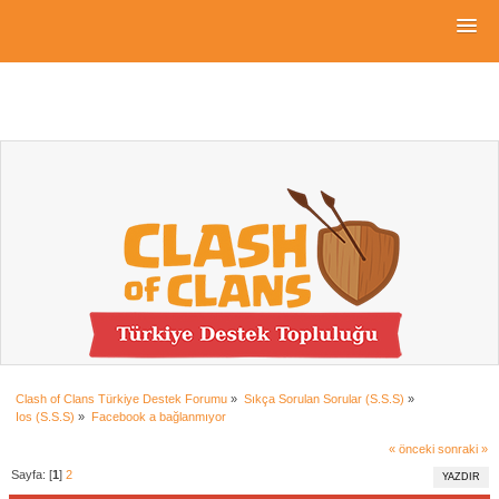
Clash of Clans Türkiye Destek Forumu
»
Sıkça Sorulan Sorular (S.S.S)
»
Ios (S.S.S)
»
Facebook a bağlanmıyor
« önceki
sonraki »
Sayfa: [
1
]
2
YAZDIR