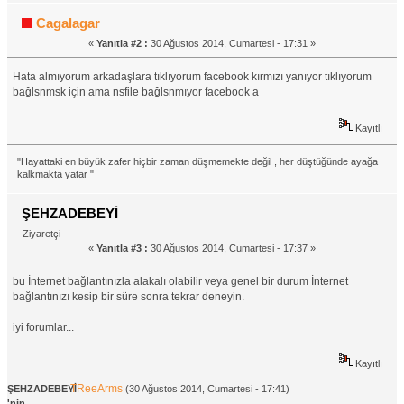
Cagalagar
«
Yanıtla #2 :
30 Ağustos 2014, Cumartesi - 17:31 »
Hata almıyorum arkadaşlara tıklıyorum facebook kırmızı yanıyor tıklıyorum
bağlsnmsk için ama nsfile bağlsnmıyor facebook a
Kayıtlı
"Hayattaki en büyük zafer hiçbir zaman düşmemekte değil , her düştüğünde ayağa
kalkmakta yatar "
ŞEHZADEBEYİ
Ziyaretçi
«
Yanıtla #3 :
30 Ağustos 2014, Cumartesi - 17:37 »
bu İnternet bağlantınızla alakalı olabilir veya genel bir durum İnternet
bağlantınızı kesip bir süre sonra tekrar deneyin.
iyi forumlar...
Kayıtlı
TReeArms
ŞEHZADEBEYİ
(30 Ağustos 2014, Cumartesi - 17:41)
'nin