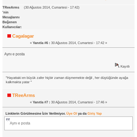
TReeArms
(30 Ağustos 2014, Cumartesi - 17:42)
'nin
Mesajlarını
Beğenen
Kullanıcılar:
Cagalagar
«
Yanıtla #6 :
30 Ağustos 2014, Cumartesi - 17:42 »
Aynı e posta
Kayıtlı
"Hayattaki en büyük zafer hiçbir zaman düşmemekte değil , her düştüğünde ayağa
kalkmakta yatar "
TReeArms
«
Yanıtla #7 :
30 Ağustos 2014, Cumartesi - 17:46 »
Linklerin Görülmesine İzin Verilmiyor.
Üye Ol
ya da
Giriş Yap
Aynı e posta