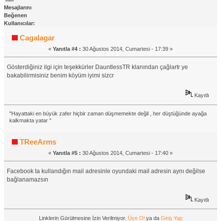
Mesajlarını
Beğenen
Kullanıcılar:
Cagalagar
«
Yanıtla #4 :
30 Ağustos 2014, Cumartesi - 17:39 »
Gösterdiğiniz ilgi için teşekkürler DauntlessTR klanından çağlartr ye
bakabilirmisiniz benim köyüm iyimi sizcr
Kayıtlı
"Hayattaki en büyük zafer hiçbir zaman düşmemekte değil , her düştüğünde ayağa
kalkmakta yatar "
TReeArms
«
Yanıtla #5 :
30 Ağustos 2014, Cumartesi - 17:40 »
Facebook ta kullandığın mail adresinle oyundaki mail adresin aynı değilse
bağlanamazsın
Kayıtlı
Linklerin Görülmesine İzin Verilmiyor.
Üye Ol
ya da
Giriş Yap