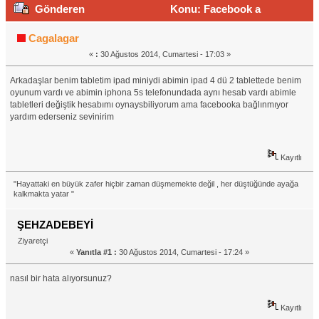
Gönderen
Konu: Facebook a
bağlanmıyor (Okunma sayısı 15748 defa)
Cagalagar
«
:
30 Ağustos 2014, Cumartesi - 17:03 »
Arkadaşlar benim tabletim ipad miniydi abimin ipad 4 dü 2 tablettede benim
oyunum vardı ve abimin iphona 5s telefonundada aynı hesab vardı abimle
tabletleri değiştik hesabımı oynaysbiliyorum ama facebooka bağlınmıyor
yardım ederseniz sevinirim
Kayıtlı
"Hayattaki en büyük zafer hiçbir zaman düşmemekte değil , her düştüğünde ayağa
kalkmakta yatar "
ŞEHZADEBEYİ
Ziyaretçi
«
Yanıtla #1 :
30 Ağustos 2014, Cumartesi - 17:24 »
nasıl bir hata alıyorsunuz?
Kayıtlı