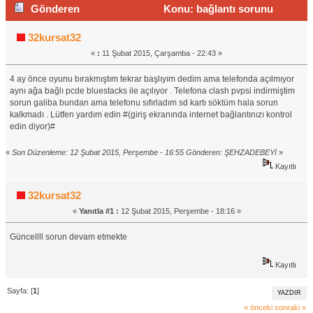
Gönderen
Konu: bağlantı sorunu
(Okunma sayısı 1433 defa)
32kursat32
«
:
11 Şubat 2015, Çarşamba - 22:43 »
4 ay önce oyunu bırakmıştım tekrar başlıyım dedim ama telefonda açılmıyor
aynı ağa bağlı pcde bluestacks ile açılıyor . Telefona clash pvpsi indirmiştim
sorun galiba bundan ama telefonu sıfırladım sd kartı söktüm hala sorun
kalkmadı . Lütfen yardım edin #(giriş ekranında internet bağlantınızı kontrol
edin diyor)#
«
Son Düzenleme: 12 Şubat 2015, Perşembe - 16:55 Gönderen: ŞEHZADEBEYİ
»
Kayıtlı
32kursat32
«
Yanıtla #1 :
12 Şubat 2015, Perşembe - 18:16 »
Güncellll sorun devam etmekte
Kayıtlı
Sayfa: [
1
]
YAZDIR
« önceki
sonraki »