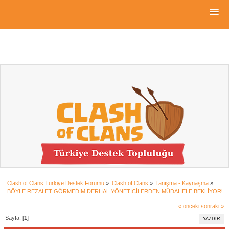
Clash of Clans Türkiye Destek Forumu
»
Clash of Clans
»
Tanışma - Kaynaşma
»
BÖYLE REZALET GÖRMEDİM DERHAL YÖNETİCİLERDEN MÜDAHELE BEKLİYORUM
« önceki
sonraki »
Sayfa: [
1
]
YAZDIR