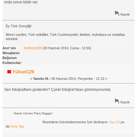
orda sorun bildir var
Kayıtlı
Ey Türk Gençliği!
Birinci vazifen, Türk istiklâlini, Türk Cumhuriyetini, ilelebet, muhafaza ve müdafaa
etmektir.
koltrepa89
Anıl 'nin
(20 Haziran 2014, Cuma - 11:50)
Mesajlarını
Beğenen
Kullanıcılar:
Yüksel129
«
Yanıtla #6 :
05 Haziran 2014, Perşembe - 21:15 »
Sen fotoğraflamı gösterdin? Çünki fotoğraf falan göremiyorumda
Kayıtlı
Game Center:'Fiery Dagger'
Resimlerin Görüntülenmesine İzin Verilmiyor.
Üye Ol
ya
da
Giriş Yap