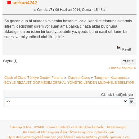
serkan4242
«
Yanıtla #7 :
06 Haziran 2014, Cuma - 15:48 »
Sa gecen gun bi arkadasim benim hesabimi caldi kendi telefonuna aktarmis
sifremi degstrdim giremiyor suan ama baska cihaza aktar butonuna
tikladigimda bu islem bir kere yapilabilir yaziyordu bunu nasil sifirlarim bir
suresi varmi yardimci olabilirmisiniz
Kayıtlı
Sayfa: [
1
]
YAZDIR
« önceki
sonraki »
Clash of Clans Türkiye Destek Forumu
»
Clash of Clans
»
Tanışma - Kaynaşma
»
BÖYLE REZALET GÖRMEDİM DERHAL YÖNETİCİLERDEN MÜDAHELE BEKLİYORUM
Gitmek istediğiniz yer:
Sitemap & Rss
UYARI!
Forum KurallarÄ± ve KullanÄ±m ÅartlarÄ±
Mobil Versiyon
Biz Clash of Clans oyunu iÃ§in TÃ¼rk bir oyuncu topluluÄŸuyuz .
Oyun deneyiminizi geliÅŸtirmenize yardÄ±mcÄ± olacak birÃ§ok yararlÄ± ipucumuz var.