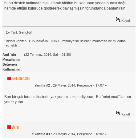
bunu destek hattından mail atarak bildirin bu konunun yeride burası değil
hemde ettiğin küfürüde göstererek paylaşmışsın forumdanda banlanırsın
Kayıtlı
Ey Türk Gençliği!
Birinci vazifen, Türk istiklâlini, Türk Cumhuriyetini, ilelebet, muhafaza ve müdafaa
etmektir.
Anıl 'nin
(22 Temmuz 2014, Salı - 01:30)
Mesajlarını
Beğenen
Kullanıcılar:
6489426
«
Yanıtla #2 :
29 Mayıs 2014, Perşembe - 17:07 »
Ben bir çok forum sitesinde yazıyorum, takip ediyorum. Bu ''mini mod'' lar her
yerde yahu.
Kayıtlı
Anıl
«
Yanıtla #3 :
29 Mayıs 2014, Perşembe - 18:02 »