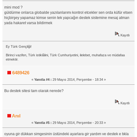
mini mod ?
güldürme onlarca globalde yazılanlarımı kontrol etcekler sen orda küfür etsen
hiçbirşey yapamaz kimse senin tek yapcağın destek sistemine mesaj atman
yada hakaret varsa bildirmek
Kayıtlı
Ey Türk Gençliği!
Birinci vazifen, Türk istiklâlini, Türk Cumhuriyetini, ilelebet, muhafaza ve müdafaa
etmektir.
6489426
«
Yanıtla #4 :
29 Mayıs 2014, Perşembe - 18:34 »
Bu destek sitesi tam olarak nerede?
Kayıtlı
Anıl
«
Yanıtla #5 :
29 Mayıs 2014, Perşembe - 20:33 »
oyuna gir dükkan simgesinin üstündeki ayarlara gir yardım ve destek e tıkla