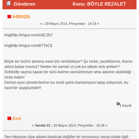
Gönderen
Konu: BÖYLE REZALET
GÖRMEDİM DERHAL YÖNETİCİLERDEN MÜDAHELE
6489426
«
:
29 Mayıs 2014, Perşembe - 14:19 »
BEKLİYORUM! (Okunma sayısı 2497 defa)
img]http://imgur.com/c0jCZk7
img]http://imgur.com/8YToCtj
Böyle bir nick'in alımına nasıl izin verilebiliyor? Şu nicke, yazdıklarına, klanın
adına bakar mısınız? Neden bir sansür vs yok bu sitede nick alırken?
Sohbette saçma sapan bir sürü kelime sansürleniyor ama adamın alabildiği
nicke bakın!
Derhal oyun yöneticilerinin bu nickli şahsı banlamasını talep ediyorum, bu
nasıl bir saygısızlıktır!!
Kayıtlı
Anıl
«
Yanıtla #1 :
29 Mayıs 2014, Perşembe - 16:36 »
Sen istiyosun diye adamı banlicak değiller bir sorununuz varsa nickle ilgili