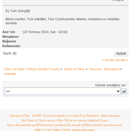
Ey Türk Gençliği!
Birinci vazifen, Türk istiklâlini, Türk Cumhuriyetini, ilelebet, muhafaza ve müdafaa
etmektir.
Anıl 'nin
(22 Temmuz 2014, Salı - 02:02)
Mesajlarını
Beğenen
Kullanıcılar:
Sayfa: [
1
]
YAZDIR
« önceki
sonraki »
Clash of Clans Türkiye Destek Forumu
»
Clash of Clans
»
Tanışma - Kaynaşma
»
selamlar
Gitmek istediğiniz yer:
Sitemap & Rss
UYARI!
Forum KurallarÄ± ve KullanÄ±m ÅartlarÄ±
Mobil Versiyon
Biz Clash of Clans oyunu iÃ§in TÃ¼rk bir oyuncu topluluÄŸuyuz .
Oyun deneyiminizi geliÅŸtirmenize yardÄ±mcÄ± olacak birÃ§ok yararlÄ± ipucumuz var.
|
,
SMF 2.0.19
SMF © 2014
Simple Machines