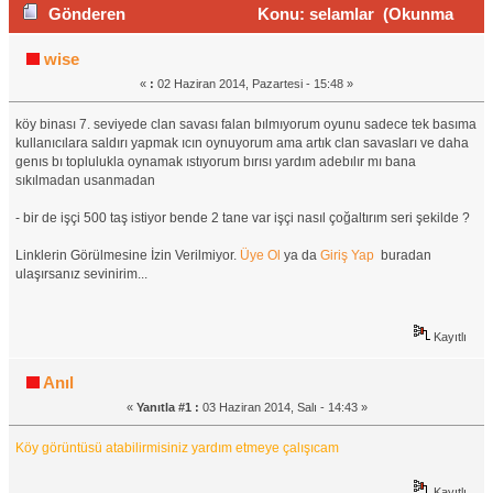
Gönderen
Konu: selamlar (Okunma
sayısı 1065 defa)
wise
«
:
02 Haziran 2014, Pazartesi - 15:48 »
köy binası 7. seviyede clan savası falan bılmıyorum oyunu sadece tek basıma
kullanıcılara saldırı yapmak ıcın oynuyorum ama artık clan savasları ve daha
genıs bı toplulukla oynamak ıstıyorum bırısı yardım adebılır mı bana
sıkılmadan usanmadan
- bir de işçi 500 taş istiyor bende 2 tane var işçi nasıl çoğaltırım seri şekilde ?
Linklerin Görülmesine İzin Verilmiyor.
Üye Ol
ya da
Giriş Yap
buradan
ulaşırsanız sevinirim...
Kayıtlı
Anıl
«
Yanıtla #1 :
03 Haziran 2014, Salı - 14:43 »
Köy görüntüsü atabilirmisiniz yardım etmeye çalışıcam
Kayıtlı