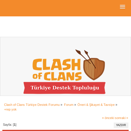
Clash of Clans Türkiye Destek Forumu
»
Forum
»
Öneri & Şikayet & Tavsiye
»
+rep yok
« önceki
sonraki »
Sayfa: [
1
]
YAZDIR