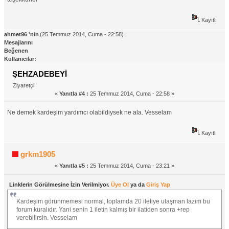
Kayıtlı
ahmet96 'nin
(25 Temmuz 2014, Cuma - 22:58)
Mesajlarını
Beğenen
Kullanıcılar:
ŞEHZADEBEYİ
Ziyaretçi
«
Yanıtla #4 :
25 Temmuz 2014, Cuma - 22:58 »
Ne demek kardeşim yardımcı olabildiysek ne ala. Vesselam
Kayıtlı
grkm1905
«
Yanıtla #5 :
25 Temmuz 2014, Cuma - 23:21 »
Linklerin Görülmesine İzin Verilmiyor.
Üye Ol
ya da
Giriş Yap
Kardeşim görünmemesi normal, toplamda 20 iletiye ulaşman lazım bu
forum kuralıdır. Yani senin 1 iletin kalmış bir ilatiden sonra +rep
verebilirsin. Vesselam