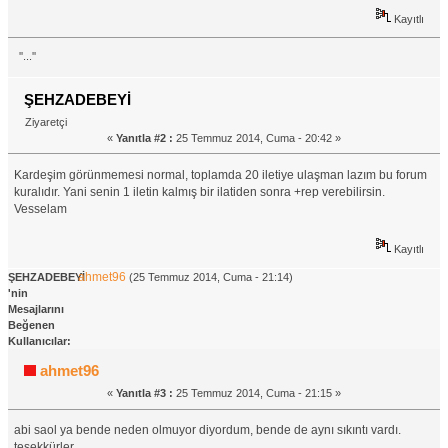
Kayıtlı
''...''
ŞEHZADEBEYİ
Ziyaretçi
«
Yanıtla #2 :
25 Temmuz 2014, Cuma - 20:42 »
Kardeşim görünmemesi normal, toplamda 20 iletiye ulaşman lazım bu forum
kuralıdır. Yani senin 1 iletin kalmış bir ilatiden sonra +rep verebilirsin.
Vesselam
Kayıtlı
ahmet96
ŞEHZADEBEYİ
(25 Temmuz 2014, Cuma - 21:14)
'nin
Mesajlarını
Beğenen
Kullanıcılar:
ahmet96
«
Yanıtla #3 :
25 Temmuz 2014, Cuma - 21:15 »
abi saol ya bende neden olmuyor diyordum, bende de aynı sıkıntı vardı.
teşekkürler