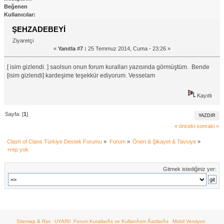
Beğenen
Kullanıcılar:
ŞEHZADEBEYİ
Ziyaretçi
«
Yanıtla #7 :
25 Temmuz 2014, Cuma - 23:26 »
[ isim gizlendi. ] saolsun onun forum kuralları yazısında görmüştüm. Bende
[isim gizlendi] kardeşime teşekkür ediyorum. Vesselam
Kayıtlı
Sayfa: [
1
]
YAZDIR
« önceki
sonraki »
Clash of Clans Türkiye Destek Forumu
»
Forum
»
Öneri & Şikayet & Tavsiye
»
+rep yok
Gitmek istediğiniz yer:
Sitemap & Rss
UYARI!
Forum KurallarÄ± ve KullanÄ±m ÅartlarÄ±
Mobil Versiyon