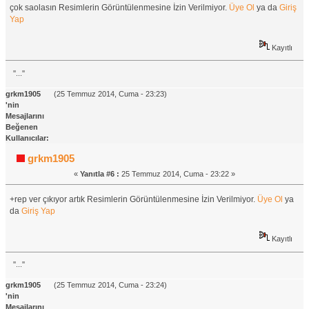
çok saolasın Resimlerin Görüntülenmesine İzin Verilmiyor.
Üye Ol
ya da
Giriş
Yap
Kayıtlı
''...''
grkm1905
(25 Temmuz 2014, Cuma - 23:23)
'nin
Mesajlarını
Beğenen
Kullanıcılar:
grkm1905
«
Yanıtla #6 :
25 Temmuz 2014, Cuma - 23:22 »
+rep ver çıkıyor artık Resimlerin Görüntülenmesine İzin Verilmiyor.
Üye Ol
ya
da
Giriş Yap
Kayıtlı
''...''
grkm1905
(25 Temmuz 2014, Cuma - 23:24)
'nin
Mesajlarını