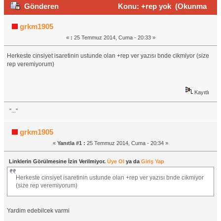
Gönderen
Konu: +rep yok (Okunma
sayısı 2261 defa)
grkm1905
«
:
25 Temmuz 2014, Cuma - 20:33 »
Herkeste cinsiyet isaretinin ustunde olan +rep ver yazısı bnde cikmiyor (size
rep veremiyorum)
Kayıtlı
''...''
grkm1905
«
Yanıtla #1 :
25 Temmuz 2014, Cuma - 20:34 »
Linklerin Görülmesine İzin Verilmiyor.
Üye Ol
ya da
Giriş Yap
Herkeste cinsiyet isaretinin ustunde olan +rep ver yazısı bnde cikmiyor
(size rep veremiyorum)
Yardim edebilcek varmi