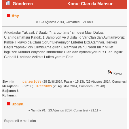
Gönderen
Konu: Clan da Mahsur
Kadik Yardim Edin! (Okunma sayısı 2217 defa)
Sky
«
:
23 Ağustos 2014, Cumartesi - 21:08 »
Arkadaslar Yaklasik 7 Saattir " naruto fans " simgesi Mavi Dalga.
Clanindamahsur Kaldik. 1 Sampiyon ve 3 Usta lig Var Clan dan Ayrilamiyoruz
Kimse Tiklayip da Clani Goruntuleyemiyor. Liderler Bizi Atamiyor. Herkes
Bagis Yapmak İcin Girmis Ama giren Cikamiyor ya hu Nedir bu ? Millet
İngilizce Kufurler ediyorlar Birbirlerine Clan dan Ayrilamiyorunuz Clan İngiliz
Globalli Uzerinde Acilmis Lutfen yardim Edin
Kayıtlı
panzer1699
,
Sky 'nin
(28 Eylül 2014, Pazar - 15:13)
(23 Ağustos 2014, Cumartesi
,
TReeArms
Mesajlarını
- 22:35)
(23 Ağustos 2014, Cumartesi - 21:48)
Beğenen 3
Kullanıcı:
uzaya
«
Yanıtla #1 :
23 Ağustos 2014, Cumartesi - 21:11 »
Supercell e mail atın .