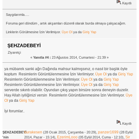
Kayıtlı
Saygılarımla.....
Foruma geri döndüm , artık akşamları düzenli olarak burda olmaya çalışacağım.
Linklerin Görülmesine İzin Verilmiyor.
Üye Ol
ya da
Giriş Yap
ŞEHZADEBEYİ
Ziyaretçi
«
Yanıtla #4 :
23 Ağustos 2014, Cumartesi - 21:39 »
ya mübarek sanki ağrı Dağında mahsur kalmışsınız, o nasıl bir başlık öyle
koptum Resimlerin Görüntülenmesine İzin Verilmiyor.
Üye Ol
ya da
Giriş Yap
Resimlerin Görüntülenmesine İzin Verilmiyor.
Üye Ol
ya da
Giriş Yap
Resimlerin Görüntülenmesine İzin Verilmiyor.
Üye Ol
ya da
Giriş Yap
serverde sıkıntı olabilir. Oyundan çıkış yapın birsüre sonra deneyin duzelir.
Hay Allah iyiliğinizi versin Resimlerin Görüntülenmesine İzin Verilmiyor.
Üye
Ol
ya da
Giriş Yap
İyi forumlar..
Kayıtlı
burakesen
,
panzer1699
ŞEHZADEBEYİ
(28 Ocak 2015, Çarşamba - 20:29)
(28 Eylül
,
EzerimLooo
,
Sir
'nin
2014, Pazar - 15:14)
(05 Eylül 2014, Cuma - 12:10)