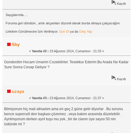
Kayıtlı
Saygılarımla.....
Foruma geri döndüm , artık akşamları düzenli olarak burda olmaya çalışacağım.
Linklerin Görülmesine İzin Verilmiyor.
Üye Ol
ya da
Giriş Yap
Sky
«
Yanıtla #2 :
23 Ağustos 2014, Cumartesi - 21:33 »
Gonderdim Hocam Umarim Cozebilirler. Tesekkur Ederim Bu Arada Ne Kadar
Sure Sonra Cevap Geliyor ?
Kayıtlı
uzaya
«
Yanıtla #3 :
23 Ağustos 2014, Cumartesi - 21:37 »
Bilmiyorum hiç mail atmadım ama en geç 2 güne gelir diyorlar . Bu sorunu
bence supercell den başkası çözemez , veya bakım arasında düzelebilir .
Ayrılmıyorum derken ayrıl tuşu mu yok , bir de clanın üye sayısı 50 nin
üstünde mi ?