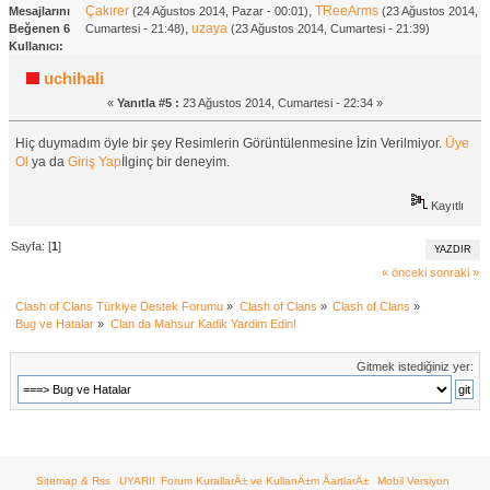
Çakırer
,
TReeArms
Mesajlarını
(24 Ağustos 2014, Pazar - 00:01)
(23 Ağustos 2014,
,
uzaya
Beğenen 6
Cumartesi - 21:48)
(23 Ağustos 2014, Cumartesi - 21:39)
Kullanıcı:
uchihali
«
Yanıtla #5 :
23 Ağustos 2014, Cumartesi - 22:34 »
Hiç duymadım öyle bir şey Resimlerin Görüntülenmesine İzin Verilmiyor.
Üye
Ol
ya da
Giriş Yap
İlginç bir deneyim.
Kayıtlı
Sayfa: [
1
]
YAZDIR
« önceki
sonraki »
Clash of Clans Türkiye Destek Forumu
»
Clash of Clans
»
Clash of Clans
»
Bug ve Hatalar
»
Clan da Mahsur Kadik Yardim Edin!
Gitmek istediğiniz yer:
Sitemap & Rss
UYARI!
Forum KurallarÄ± ve KullanÄ±m ÅartlarÄ±
Mobil Versiyon