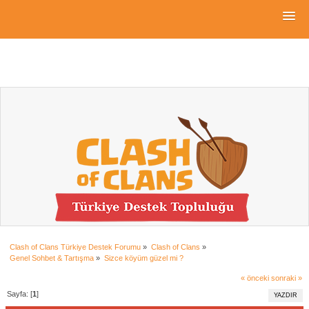
Clash of Clans Türkiye Destek Forumu
»
Clash of Clans
»
Genel Sohbet & Tartışma
»
Sizce köyüm güzel mi ?
« önceki
sonraki »
Sayfa: [
1
]
YAZDIR