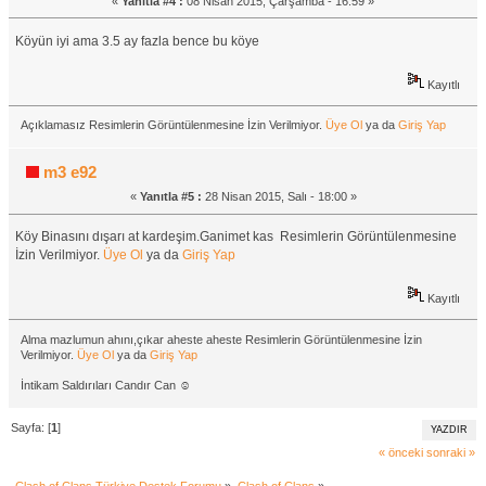
«
Yanıtla #4 :
08 Nisan 2015, Çarşamba - 16:59 »
Köyün iyi ama 3.5 ay fazla bence bu köye
Kayıtlı
Açıklamasız Resimlerin Görüntülenmesine İzin Verilmiyor.
Üye Ol
ya da
Giriş Yap
m3 e92
«
Yanıtla #5 :
28 Nisan 2015, Salı - 18:00 »
Köy Binasını dışarı at kardeşim.Ganimet kas Resimlerin Görüntülenmesine
İzin Verilmiyor.
Üye Ol
ya da
Giriş Yap
Kayıtlı
Alma mazlumun ahını,çıkar aheste aheste Resimlerin Görüntülenmesine İzin
Verilmiyor.
Üye Ol
ya da
Giriş Yap
İntikam Saldırıları Candır Can ☺
Sayfa: [
1
]
YAZDIR
« önceki
sonraki »
Clash of Clans Türkiye Destek Forumu
»
Clash of Clans
»