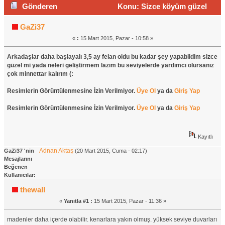
Gönderen
Konu: Sizce köyüm güzel
mi ? (Okunma sayısı 2044 defa)
GaZi37
«
:
15 Mart 2015, Pazar - 10:58 »
Arkadaşlar daha başlayalı 3,5 ay felan oldu bu kadar şey yapabildim sizce
güzel mi yada neleri geliştirmem lazım bu seviyelerde yardımcı olursanız
çok minnettar kalırım (:
Resimlerin Görüntülenmesine İzin Verilmiyor.
Üye Ol
ya da
Giriş Yap
Resimlerin Görüntülenmesine İzin Verilmiyor.
Üye Ol
ya da
Giriş Yap
Kayıtlı
Adnan Aktaş
GaZi37 'nin
(20 Mart 2015, Cuma - 02:17)
Mesajlarını
Beğenen
Kullanıcılar:
thewall
«
Yanıtla #1 :
15 Mart 2015, Pazar - 11:36 »
madenler daha içerde olabilir. kenarlara yakın olmuş. yüksek seviye duvarları