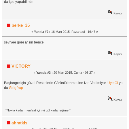
da içte yapabilirsin.
Kayıtlı
berke_35
«
Yanıtla #2 :
16 Mart 2015, Pazartesi - 16:47 »
seviyee göre iyisin bence
Kayıtlı
VİCTORY
«
Yanıtla #3 :
20 Mart 2015, Cuma - 08:27 »
Başlangıç için güzel Resimlerin Görüntülenmesine İzin Verilmiyor.
Üye Ol
ya
da
Giriş Yap
Kayıtlı
”Nokta kadar menfaat için virgül kadar eğilme.”
ahmtkls