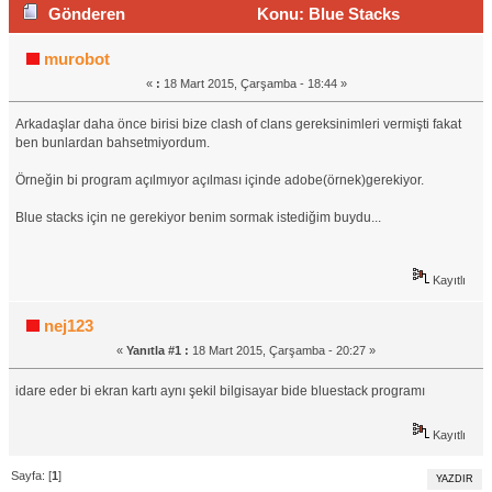
Gönderen
Konu: Blue Stacks
Gereksinimleri (Okunma sayısı 1690 defa)
murobot
«
:
18 Mart 2015, Çarşamba - 18:44 »
Arkadaşlar daha önce birisi bize clash of clans gereksinimleri vermişti fakat
ben bunlardan bahsetmiyordum.
Örneğin bi program açılmıyor açılması içinde adobe(örnek)gerekiyor.
Blue stacks için ne gerekiyor benim sormak istediğim buydu...
Kayıtlı
nej123
«
Yanıtla #1 :
18 Mart 2015, Çarşamba - 20:27 »
idare eder bi ekran kartı aynı şekil bilgisayar bide bluestack programı
Kayıtlı
Sayfa: [
1
]
YAZDIR