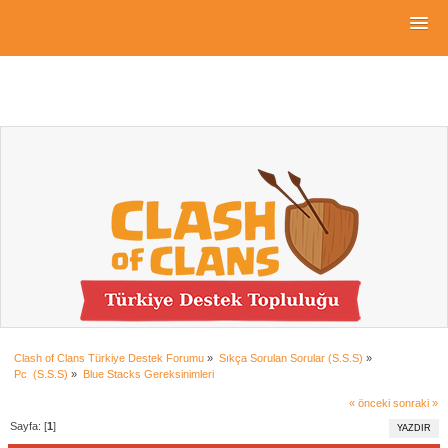
Clash of Clans Türkiye Destek Forumu
»
Sıkça Sorulan Sorular (S.S.S)
»
Pc  (S.S.S)
»
Blue Stacks Gereksinimleri
« önceki
sonraki »
Sayfa: [
1
]
YAZDIR