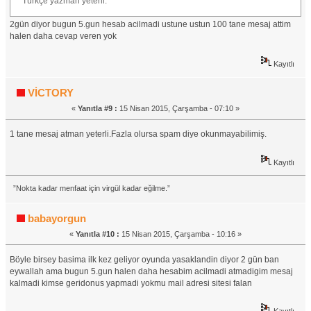
Türkçe yazman yeterli.
2gün diyor bugun 5.gun hesab acilmadi ustune ustun 100 tane mesaj attim
halen daha cevap veren yok
Kayıtlı
VİCTORY
«
Yanıtla #9 :
15 Nisan 2015, Çarşamba - 07:10 »
1 tane mesaj atman yeterli.Fazla olursa spam diye okunmayabilimiş.
Kayıtlı
”Nokta kadar menfaat için virgül kadar eğilme.”
babayorgun
«
Yanıtla #10 :
15 Nisan 2015, Çarşamba - 10:16 »
Böyle birsey basima ilk kez geliyor oyunda yasaklandin diyor 2 gün ban
eywallah ama bugun 5.gun halen daha hesabim acilmadi atmadigim mesaj
kalmadi kimse geridonus yapmadi yokmu mail adresi sitesi falan
Kayıtlı