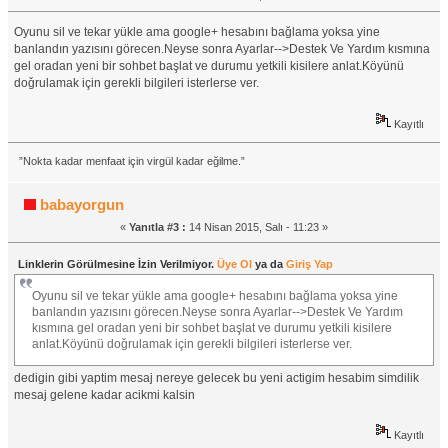
Oyunu sil ve tekar yükle ama google+ hesabını bağlama yoksa yine
banlandın yazısını görecen.Neyse sonra Ayarlar-->Destek Ve Yardım kısmına
gel oradan yeni bir sohbet başlat ve durumu yetkili kisilere anlat.Köyünü
doǧrulamak için gerekli bilgileri isterlerse ver.
Kayıtlı
”Nokta kadar menfaat için virgül kadar eğilme.”
babayorgun
«
Yanıtla #3 :
14 Nisan 2015, Salı - 11:23 »
Linklerin Görülmesine İzin Verilmiyor.
Üye Ol
ya da
Giriş Yap
Oyunu sil ve tekar yükle ama google+ hesabını bağlama yoksa yine
banlandın yazısını görecen.Neyse sonra Ayarlar-->Destek Ve Yardım
kısmına gel oradan yeni bir sohbet başlat ve durumu yetkili kisilere
anlat.Köyünü doǧrulamak için gerekli bilgileri isterlerse ver.
dedigin gibi yaptim mesaj nereye gelecek bu yeni actigim hesabim simdilik
mesaj gelene kadar acikmi kalsin
Kayıtlı