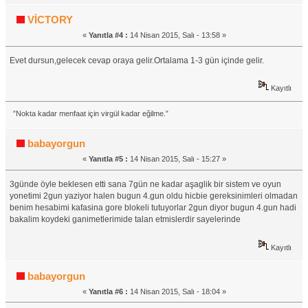
VİCTORY
«
Yanıtla #4 :
14 Nisan 2015, Salı - 13:58 »
Evet dursun,gelecek cevap oraya gelir.Ortalama 1-3 gün içinde gelir.
Kayıtlı
”Nokta kadar menfaat için virgül kadar eğilme.”
babayorgun
«
Yanıtla #5 :
14 Nisan 2015, Salı - 15:27 »
3günde öyle beklesen etti sana 7gün ne kadar aşaglik bir sistem ve oyun
yonetimi 2gun yaziyor halen bugun 4.gun oldu hicbie gereksinimleri olmadan
benim hesabimi kafasina gore blokeli tutuyorlar 2gun diyor bugun 4.gun hadi
bakalim koydeki ganimetlerimide talan etmislerdir sayelerinde
Kayıtlı
babayorgun
«
Yanıtla #6 :
14 Nisan 2015, Salı - 18:04 »