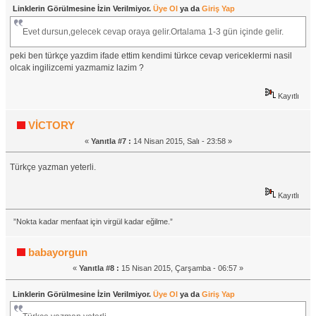
Linklerin Görülmesine İzin Verilmiyor.
Üye Ol
ya da
Giriş Yap
Evet dursun,gelecek cevap oraya gelir.Ortalama 1-3 gün içinde gelir.
peki ben türkçe yazdim ifade ettim kendimi türkce cevap vericeklermi nasil
olcak ingilizcemi yazmamiz lazim ?
Kayıtlı
VİCTORY
«
Yanıtla #7 :
14 Nisan 2015, Salı - 23:58 »
Türkçe yazman yeterli.
Kayıtlı
”Nokta kadar menfaat için virgül kadar eğilme.”
babayorgun
«
Yanıtla #8 :
15 Nisan 2015, Çarşamba - 06:57 »
Linklerin Görülmesine İzin Verilmiyor.
Üye Ol
ya da
Giriş Yap