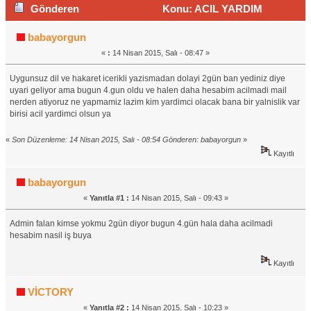
Gönderen
Konu: ACIL YARDIM
YASAKLANDIN YAZISI (Okunma sayısı 5791 defa)
babayorgun
«
:
14 Nisan 2015, Salı - 08:47 »
Uygunsuz dil ve hakaret icerikli yazismadan dolayi 2gün ban yediniz diye
uyari geliyor ama bugun 4.gun oldu ve halen daha hesabim acilmadi mail
nerden atiyoruz ne yapmamiz lazim kim yardimci olacak bana bir yalnislik var
birisi acil yardimci olsun ya
«
Son Düzenleme: 14 Nisan 2015, Salı - 08:54 Gönderen: babayorgun
»
Kayıtlı
babayorgun
«
Yanıtla #1 :
14 Nisan 2015, Salı - 09:43 »
Admin falan kimse yokmu 2gün diyor bugun 4.gün hala daha acilmadi
hesabim nasil iş buya
Kayıtlı
VİCTORY
«
Yanıtla #2 :
14 Nisan 2015, Salı - 10:23 »