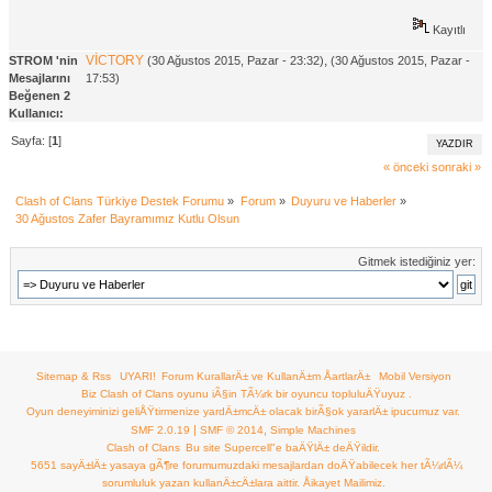
Kayıtlı
VİCTORY
,
STROM 'nin
(30 Ağustos 2015, Pazar - 23:32)
(30 Ağustos 2015, Pazar -
Mesajlarını
17:53)
Beğenen 2
Kullanıcı:
Sayfa: [
1
]
YAZDIR
« önceki
sonraki »
Clash of Clans Türkiye Destek Forumu
»
Forum
»
Duyuru ve Haberler
»
30 Ağustos Zafer Bayramımız Kutlu Olsun
Gitmek istediğiniz yer:
Sitemap & Rss
UYARI!
Forum KurallarÄ± ve KullanÄ±m ÅartlarÄ±
Mobil Versiyon
Biz Clash of Clans oyunu iÃ§in TÃ¼rk bir oyuncu topluluÄŸuyuz .
Oyun deneyiminizi geliÅŸtirmenize yardÄ±mcÄ± olacak birÃ§ok yararlÄ± ipucumuz var.
|
,
SMF 2.0.19
SMF © 2014
Simple Machines
Clash of Clans
Bu site Supercell"e baÄŸlÄ± deÄŸildir.
5651 sayÄ±lÄ± yasaya gÃ¶re forumumuzdaki mesajlardan doÄŸabilecek her tÃ¼rlÃ¼
sorumluluk yazan kullanÄ±cÄ±lara aittir.
Åikayet Mailimiz.