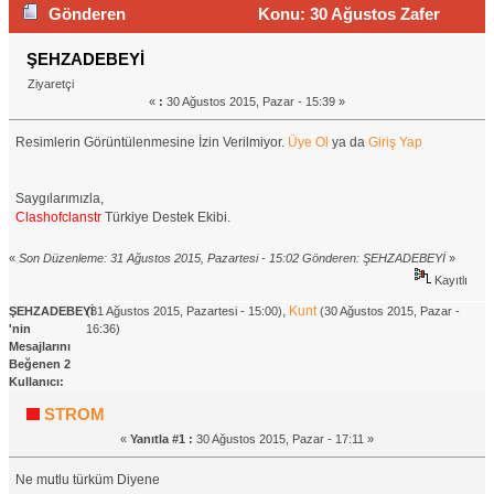
Gönderen
Konu: 30 Ağustos Zafer
Bayramımız Kutlu Olsun (Okunma sayısı 1426 defa)
ŞEHZADEBEYİ
Ziyaretçi
«
:
30 Ağustos 2015, Pazar - 15:39 »
Resimlerin Görüntülenmesine İzin Verilmiyor.
Üye Ol
ya da
Giriş Yap
Saygılarımızla,
Clashofclanstr
Türkiye Destek Ekibi.
«
Son Düzenleme: 31 Ağustos 2015, Pazartesi - 15:02 Gönderen: ŞEHZADEBEYİ
»
Kayıtlı
,
Kunt
ŞEHZADEBEYİ
(31 Ağustos 2015, Pazartesi - 15:00)
(30 Ağustos 2015, Pazar -
'nin
16:36)
Mesajlarını
Beğenen 2
Kullanıcı:
STROM
«
Yanıtla #1 :
30 Ağustos 2015, Pazar - 17:11 »
Ne mutlu türküm Diyene