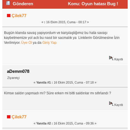
Gönderen
Konu: Oyun hatası Bug !
(Okunma sayısı 1739 defa)
Çilek77
«
:
16 Ekim 2015, Cuma - 00:17 »
Bugün klanda savaş yapıyordum ve karşılaştığımız bu hata savaşı
kaybetmemize yol actı bu nasıl bir sacmalık ya Linklerin Görülmesine İzin
Verilmiyor.
Üye Ol
ya da
Giriş Yap
Kayıtlı
aDemm078
Ziyaretçi
«
Yanıtla #1 :
16 Ekim 2015, Cuma - 07:18 »
Kimse saldırı yapmadı mı? Süre erken mi bitti saldırılar mı sıfırlandı ?
Kayıtlı
Çilek77
«
Yanıtla #2 :
16 Ekim 2015, Cuma - 09:36 »