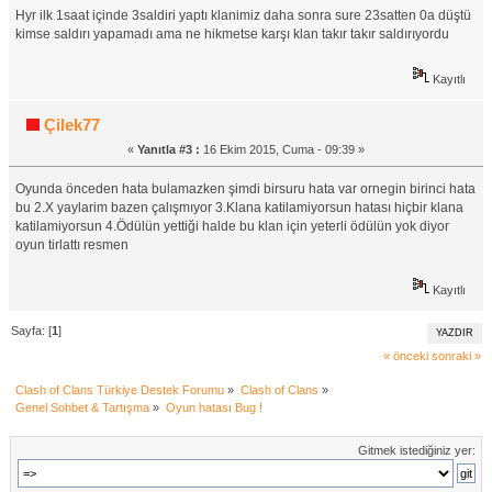
Hyr ilk 1saat içinde 3saldiri yaptı klanimiz daha sonra sure 23satten 0a düştü
kimse saldırı yapamadı ama ne hikmetse karşı klan takır takır saldırıyordu
Kayıtlı
Çilek77
«
Yanıtla #3 :
16 Ekim 2015, Cuma - 09:39 »
Oyunda önceden hata bulamazken şimdi birsuru hata var ornegin birinci hata
bu 2.X yaylarim bazen çalışmıyor 3.Klana katilamiyorsun hatası hiçbir klana
katilamiyorsun 4.Ödülün yettiği halde bu klan için yeterli ödülün yok diyor
oyun tirlattı resmen
Kayıtlı
Sayfa: [
1
]
YAZDIR
« önceki
sonraki »
Clash of Clans Türkiye Destek Forumu
»
Clash of Clans
»
Genel Sohbet & Tartışma
»
Oyun hatası Bug !
Gitmek istediğiniz yer: