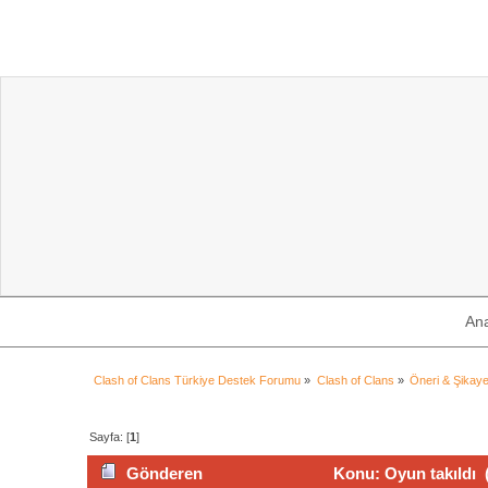
An
Clash of Clans Türkiye Destek Forumu
»
Clash of Clans
»
Öneri & Şikaye
Sayfa: [
1
]
Gönderen
Konu: Oyun takıldı 