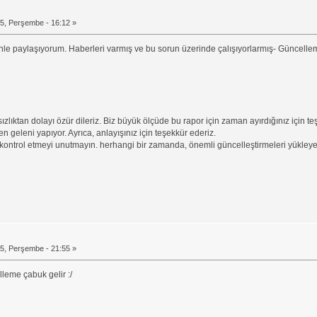
5, Perşembe - 16:12 »
nle paylaşıyorum. Haberleri varmış ve bu sorun üzerinde çalışıyorlarmış- Güncelleme
lıktan dolayı özür dileriz. Biz büyük ölçüde bu rapor için zaman ayırdığınız için te
 geleni yapıyor. Ayrıca, anlayışınız için teşekkür ederiz.
kontrol etmeyi unutmayın. herhangi bir zamanda, önemli güncelleştirmeleri yükleye
5, Perşembe - 21:55 »
leme çabuk gelir :/