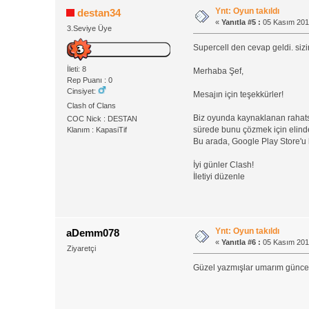
Ynt: Oyun takıldı
destan34
«
Yanıtla #5 :
05 Kasım 201
3.Seviye Üye
Supercell den cevap geldi. sizi
İleti: 8
Merhaba Şef,
Rep Puanı : 0
Cinsiyet:
Mesajın için teşekkürler!
Clash of Clans
Biz oyunda kaynaklanan rahatsız
COC Nick : DESTAN
sürede bunu çözmek için elinden
Klanım : KapasiTif
Bu arada, Google Play Store'u 
İyi günler Clash!
İletiyi düzenle
Ynt: Oyun takıldı
aDemm078
«
Yanıtla #6 :
05 Kasım 201
Ziyaretçi
Güzel yazmışlar umarım güncel