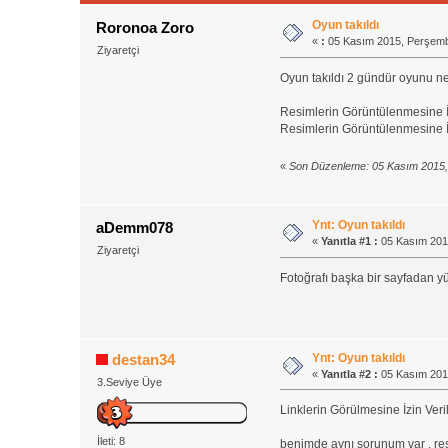
Oyun takıldı
Roronoa Zoro
«
:
05 Kasım 2015, Perşemb
Ziyaretçi
Oyun takıldı 2 gündür oyunu n
Resimlerin Görüntülenmesine İ
Resimlerin Görüntülenmesine İ
«
Son Düzenleme: 05 Kasım 2015,
Ynt: Oyun takıldı
aDemm078
«
Yanıtla #1 :
05 Kasım 201
Ziyaretçi
Fotoğrafı başka bir sayfadan y
Ynt: Oyun takıldı
destan34
«
Yanıtla #2 :
05 Kasım 201
3.Seviye Üye
Linklerin Görülmesine İzin Veri
İleti: 8
benimde aynı sorunum var . res