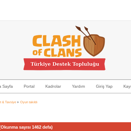
a Sayfa
Portal
Kadrolar
Yardım
Giriş Yap
Kayı
t & Tavsiye
»
Oyun takıldı
(Okunma sayısı 1462 defa)