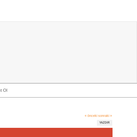
t Ol
« önceki
sonraki »
YAZDIR