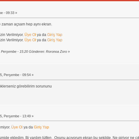
e - 09:33 »
e zaman açsam hep aynı ekran.
zin Verilmiyor.
Üye Ol
ya da
Giriş Yap
zin Verilmiyor.
Üye Ol
ya da
Giriş Yap
 Perşembe - 15:20 Gönderen: Roronoa Zoro
»
5, Perşembe - 09:54 »
üklerseniz görebilirim sorununu
5, Perşembe - 13:49 »
lmiyor.
Üye Ol
ya da
Giriş Yap
mide ekledim. Bi yardım lütfen . Oyunu açıyorum ekran bu şekilde. Ne giriyor ne ç