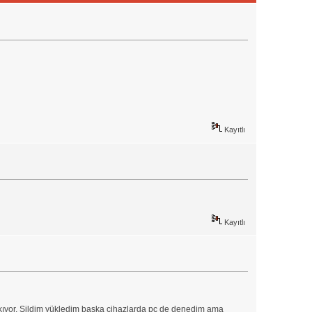
Kayıtlı
Kayıtlı
ıkıyor. Sildim yükledim başka cihazlarda pc de denedim ama