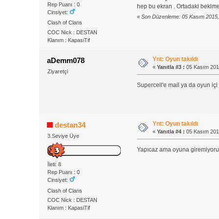
Rep Puanı : 0
hep bu ekran . Ortadaki beklm
Cinsiyet:
«
Son Düzenleme: 05 Kasım 2015,
Clash of Clans
COC Nick : DESTAN
Klanım : KapasiTif
Ynt: Oyun takıldı
aDemm078
«
Yanıtla #3 :
05 Kasım 201
Ziyaretçi
Supercell'e mail ya da oyun içi
Ynt: Oyun takıldı
destan34
«
Yanıtla #4 :
05 Kasım 201
3.Seviye Üye
Yapıcaz ama oyuna giremiyoruz 
İleti: 8
Rep Puanı : 0
Cinsiyet:
Clash of Clans
COC Nick : DESTAN
Klanım : KapasiTif