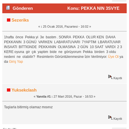
Gönderen
Konu: PEKKA NIN 3SVYE
OLMASINA 3 GÜN VARKEN BIRDEN 3 OLDU (Okunma
Sezeriks
«
:
25 Ocak 2016, Pazartesi - 16:02 »
sayısı 1766 defa)
1hafta önce Pekka yi 3e bastım . SONRA PEKKA OLUR KEN DAHA
PEKKANIN 3 GÜNÜ VARKEN LABARATUVARI 7YAPTIM LBARATUVAR
INSAATI BITTIGNDE PEKKANIN OLMASINA 2 GÜN 10 SAAT VARDI 2 3
KERE oyuna gir çık yaptım bide ne görüyorum Pekka birden 3 oldu
nedeni ne olabilir? Resimlerin Görüntülenmesine İzin Verilmiyor.
Üye Ol
ya
da
Giriş Yap
Kayıtlı
Yuksekclash
«
Yanıtla #1 :
27 Mart 2016, Pazar - 16:53 »
Taşlarla bitirmiş olamaz mısınız
Kayıtlı