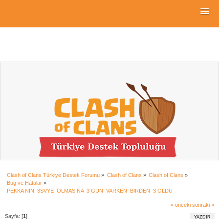
Clash of Clans Türkiye Destek Forumu
»
Clash of Clans
»
Clash of Clans
»
Bug ve Hatalar
»
PEKKA NIN  3SVYE  OLMASINA  3 GÜN  VARKEN  BIRDEN  3 OLDU 
« önceki
sonraki »
Sayfa: [
1
]
YAZDIR