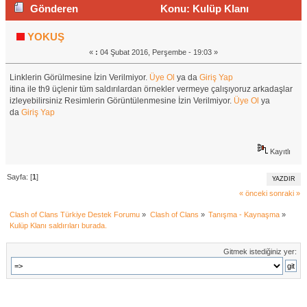
Gönderen
Konu: Kulüp Klanı
saldırıları burada. (Okunma sayısı 894 defa)
YOKUŞ
«
:
04 Şubat 2016, Perşembe - 19:03 »
Linklerin Görülmesine İzin Verilmiyor.
Üye Ol
ya da
Giriş Yap
itina ile th9 üçlenir tüm saldırılardan örnekler vermeye çalışıyoruz arkadaşlar
izleyebilirsiniz Resimlerin Görüntülenmesine İzin Verilmiyor.
Üye Ol
ya
da
Giriş Yap
Kayıtlı
Sayfa: [
1
]
YAZDIR
« önceki
sonraki »
Clash of Clans Türkiye Destek Forumu
»
Clash of Clans
»
Tanışma - Kaynaşma
»
Kulüp Klanı saldırıları burada.
Gitmek istediğiniz yer: