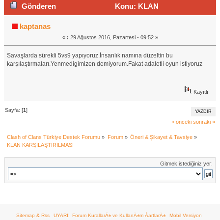
Gönderen
Konu: KLAN
KARŞILAŞTIRILMASI (Okunma sayısı 1056 defa)
kaptanas
«
:
29 Ağustos 2016, Pazartesi - 09:52 »
Savaşlarda sürekli 5vs9 yapıyoruz.İnsanlık namına düzeltin bu
karşılaştırmaları.Yenmedigimizen demiyorum.Fakat adaletli oyun istiyoruz
Kayıtlı
Sayfa: [
1
]
YAZDIR
« önceki
sonraki »
Clash of Clans Türkiye Destek Forumu
»
Forum
»
Öneri & Şikayet & Tavsiye
»
KLAN KARŞILAŞTIRILMASI 
Gitmek istediğiniz yer:
Sitemap & Rss
UYARI!
Forum KurallarÄ± ve KullanÄ±m ÅartlarÄ±
Mobil Versiyon