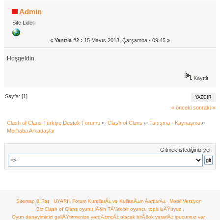
Admin
Site Lideri
«
Yanıtla #2 :
15 Mayıs 2013, Çarşamba - 09:45 »
Hoşgeldin.
Kayıtlı
Sayfa: [
1
]
YAZDIR
« önceki
sonraki »
Clash of Clans Türkiye Destek Forumu
»
Clash of Clans
»
Tanışma - Kaynaşma
»
Merhaba Arkadaşlar
Gitmek istediğiniz yer:
Sitemap & Rss
UYARI!
Forum KurallarÄ± ve KullanÄ±m ÅartlarÄ±
Mobil Versiyon
Biz Clash of Clans oyunu iÃ§in TÃ¼rk bir oyuncu topluluÄŸuyuz .
Oyun deneyiminizi geliÅŸtirmenize yardÄ±mcÄ± olacak birÃ§ok yararlÄ± ipucumuz var.