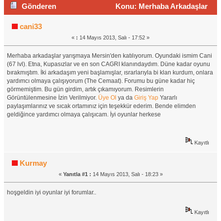
Gönderen
Konu: Merhaba Arkadaşlar
(Okunma sayısı 1473 defa)
cani33
«
:
14 Mayıs 2013, Salı - 17:52 »
Merhaba arkadaşlar yarışmaya Mersin'den katılıyorum. Oyundaki ismim Cani
(67 lvl). Etna, Kupasızlar ve en son CAGRI klanındaydım. Düne kadar oyunu
bırakmıştım. İki arkadaşım yeni başlamışlar, ısrarlarıyla bi klan kurdum, onlara
yardımcı olmaya çalışıyorum (The Cemaat). Forumu bu güne kadar hiç
görmemiştim. Bu gün girdim, artık çıkamıyorum. Resimlerin
Görüntülenmesine İzin Verilmiyor.
Üye Ol
ya da
Giriş Yap
Yararlı
paylaşımlarınız ve sıcak ortamınız için teşekkür ederim. Bende elimden
geldiğince yardımcı olmaya çalışıcam. İyi oyunlar herkese
Kayıtlı
Kurmay
«
Yanıtla #1 :
14 Mayıs 2013, Salı - 18:23 »
hoşgeldin iyi oyunlar iyi forumlar..
Kayıtlı