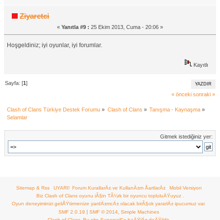
Ziyaretci
«
Yanıtla #9 :
25 Ekim 2013, Cuma - 20:06 »
Hoşgeldiniz; iyi oyunlar, iyi forumlar.
Kayıtlı
Sayfa: [
1
]
YAZDIR
« önceki
sonraki »
Clash of Clans Türkiye Destek Forumu
»
Clash of Clans
»
Tanışma - Kaynaşma
»
Selamlar
Gitmek istediğiniz yer:
Sitemap & Rss
UYARI!
Forum KurallarÄ± ve KullanÄ±m ÅartlarÄ±
Mobil Versiyon
Biz Clash of Clans oyunu iÃ§in TÃ¼rk bir oyuncu topluluÄŸuyuz .
Oyun deneyiminizi geliÅŸtirmenize yardÄ±mcÄ± olacak birÃ§ok yararlÄ± ipucumuz var.
|
,
SMF 2.0.19
SMF © 2014
Simple Machines
Clash of Clans
Bu site Supercell"e baÄŸlÄ± deÄŸildir.