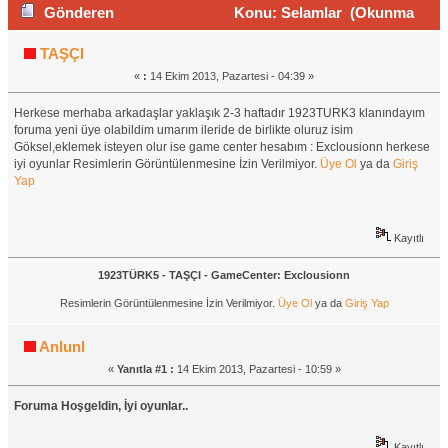
Gönderen
Konu: Selamlar (Okunma
sayısı 1992 defa)
TAŞÇI
«
:
14 Ekim 2013, Pazartesi - 04:39 »
Herkese merhaba arkadaşlar yaklaşık 2-3 haftadır 1923TURK3 klanındayım
foruma yeni üye olabildim umarım ileride de birlikte oluruz isim
Göksel,eklemek isteyen olur ise game center hesabım : Exclousionn herkese
iyi oyunlar Resimlerin Görüntülenmesine İzin Verilmiyor.
Üye Ol
ya da
Giriş
Yap
Kayıtlı
1923TÜRK5 - TAŞÇI - GameCenter: Exclousionn
Resimlerin Görüntülenmesine İzin Verilmiyor.
Üye Ol
ya da
Giriş Yap
Anlunl
«
Yanıtla #1 :
14 Ekim 2013, Pazartesi - 10:59 »
Foruma Hoşgeldin, İyi oyunlar..
Kayıtlı