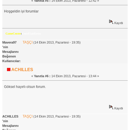
«
Yanıtla #5 :
14 Ekim 2013, Pazartesi - 12:42 »
Hoşgeldin iyi forumlar
Kayıtlı
GameCenter
:
EmirElaldirsin
TAŞÇI
Mavera97
(14 Ekim 2013, Pazartesi - 19:35)
'nin
Mesajlarını
Beğenen
Kullanıcılar:
ACHILLES
«
Yanıtla #6 :
14 Ekim 2013, Pazartesi - 13:44 »
Göksel hayırlı olsun forum.
Kayıtlı
TAŞÇI
ACHILLES
(14 Ekim 2013, Pazartesi - 19:35)
'nin
Mesajlarını