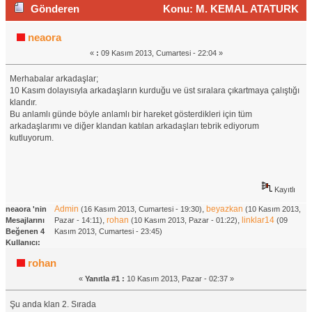
Gönderen
Konu: M. KEMAL ATATURK
(Okunma sayısı 1830 defa)
neaora
«
:
09 Kasım 2013, Cumartesi - 22:04 »
Merhabalar arkadaşlar;
10 Kasım dolayısıyla arkadaşların kurduğu ve üst sıralara çıkartmaya çalıştığı
klandır.
Bu anlamlı günde böyle anlamlı bir hareket gösterdikleri için tüm
arkadaşlarımı ve diğer klandan katılan arkadaşları tebrik ediyorum
kutluyorum.
Kayıtlı
Admin
,
beyazkan
neaora 'nin
(16 Kasım 2013, Cumartesi - 19:30)
(10 Kasım 2013,
,
rohan
,
linklar14
Mesajlarını
Pazar - 14:11)
(10 Kasım 2013, Pazar - 01:22)
(09
Beğenen 4
Kasım 2013, Cumartesi - 23:45)
Kullanıcı:
rohan
«
Yanıtla #1 :
10 Kasım 2013, Pazar - 02:37 »
Şu anda klan 2. Sırada