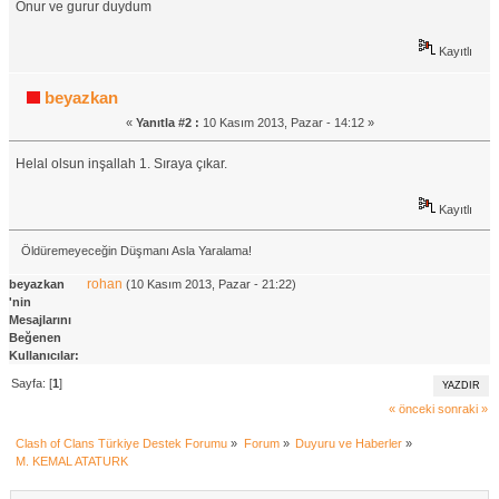
Onur ve gurur duydum
Kayıtlı
beyazkan
«
Yanıtla #2 :
10 Kasım 2013, Pazar - 14:12 »
Helal olsun inşallah 1. Sıraya çıkar.
Kayıtlı
Öldüremeyeceğin Düşmanı Asla Yaralama!
rohan
beyazkan
(10 Kasım 2013, Pazar - 21:22)
'nin
Mesajlarını
Beğenen
Kullanıcılar:
Sayfa: [
1
]
YAZDIR
« önceki
sonraki »
Clash of Clans Türkiye Destek Forumu
»
Forum
»
Duyuru ve Haberler
»
M. KEMAL ATATURK