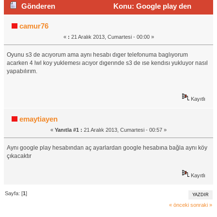
Gönderen
Konu: Google play den
Anlayanlar yardım... (Okunma sayısı 979 defa)
camur76
«
:
21 Aralık 2013, Cumartesi - 00:00 »
Oyunu s3 de acıyorum ama aynı hesabı dıger telefonuma baglıyorum
acarken 4 lwl koy yuklemesı acıyor dıgerınde s3 de ıse kendısı yukluyor nasıl
yapabılırım.
Kayıtlı
emaytiayen
«
Yanıtla #1 :
21 Aralık 2013, Cumartesi - 00:57 »
Aynı google play hesabından aç ayarlardan google hesabına bağla aynı köy
çıkacaktır
Kayıtlı
Sayfa: [
1
]
YAZDIR
« önceki
sonraki »