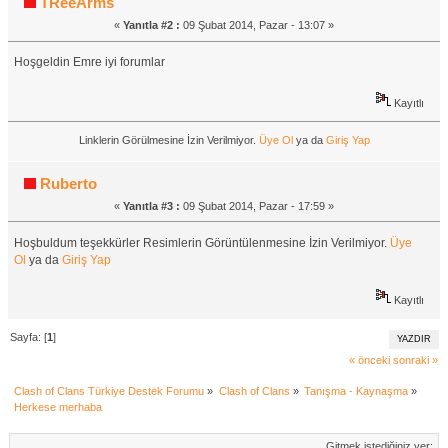
TReeArms
«
Yanıtla #2 :
09 Şubat 2014, Pazar - 13:07 »
Hoşgeldin Emre iyi forumlar
Kayıtlı
Linklerin Görülmesine İzin Verilmiyor.
Üye Ol
ya da
Giriş Yap
Ruberto
«
Yanıtla #3 :
09 Şubat 2014, Pazar - 17:59 »
Hoşbuldum teşekkürler Resimlerin Görüntülenmesine İzin Verilmiyor.
Üye
Ol
ya da
Giriş Yap
Kayıtlı
Sayfa: [
1
]
YAZDIR
« önceki
sonraki »
Clash of Clans Türkiye Destek Forumu
»
Clash of Clans
»
Tanışma - Kaynaşma
»
Herkese merhaba
Gitmek istediğiniz yer: