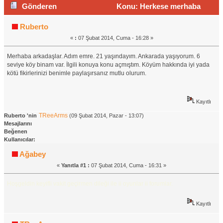
Gönderen
Konu: Herkese merhaba
(Okunma sayısı 1145 defa)
Ruberto
«
:
07 Şubat 2014, Cuma - 16:28 »
Merhaba arkadaşlar. Adım emre. 21 yaşındayım. Ankarada yaşıyorum. 6
seviye köy binam var. İlgili konuya konu açmıştım. Köyüm hakkında iyi yada
kötü fikirlerinizi benimle paylaşırsanız mutlu olurum.
Kayıtlı
TReeArms
Ruberto 'nin
(09 Şubat 2014, Pazar - 13:07)
Mesajlarını
Beğenen
Kullanıcılar:
Ağabey
«
Yanıtla #1 :
07 Şubat 2014, Cuma - 16:31 »
Hoşgeldin keyifli vakit geçirmen dileği ile ii oyunlar ii forumlar.
Kayıtlı