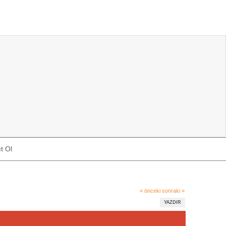
t Ol
« önceki
sonraki »
YAZDIR