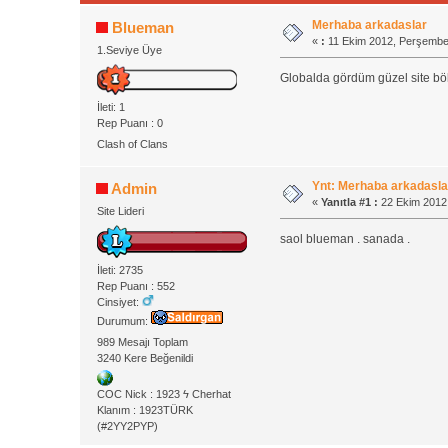
Merhaba arkadaslar
Blueman
«
:
11 Ekim 2012, Perşembe 
1.Seviye Üye
Globalda gördüm güzel site böl
İleti: 1
Rep Puanı : 0
Clash of Clans
Ynt: Merhaba arkadasla
Admin
«
Yanıtla #1 :
22 Ekim 2012,
Site Lideri
saol blueman . sanada .
İleti: 2735
Rep Puanı : 552
Cinsiyet:
Durumum:
989 Mesajı Toplam
3240 Kere Beğenildi
COC Nick : 1923 ϟ Cherhat
Klanım : 1923TÜRK
(#2YY2PYP)