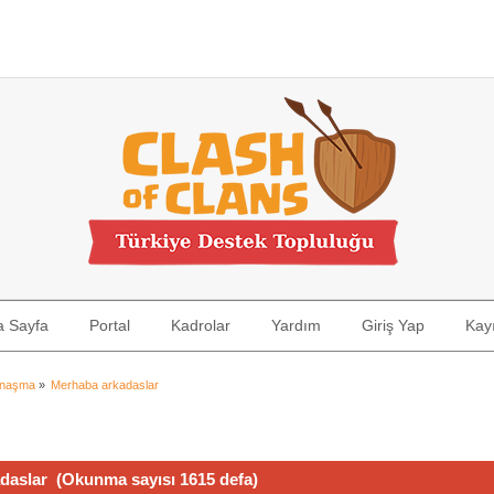
a Sayfa
Portal
Kadrolar
Yardım
Giriş Yap
Kayı
ynaşma
»
Merhaba arkadaslar
aslar (Okunma sayısı 1615 defa)