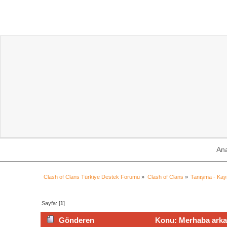
An
Clash of Clans Türkiye Destek Forumu
»
Clash of Clans
»
Tanışma - Ka
Sayfa: [
1
]
Gönderen
Konu: Merhaba arkad